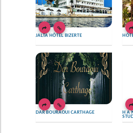
JALTA HÔTEL BIZERTE
HÔTE
DAR BOURAOUI CARTHAGE
H A 
STU