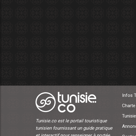
Infos 
Charte
Tunisie
Tunisie.co est le portail touristique
Annonc
tunisien fournissant un guide pratique
et interactif pour renseigner à portée