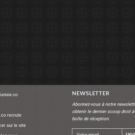
NEWSLETTER
Tunisie.co
Abonnez-vous à notre newslett
obtenir le dernier scoop droit à
.co recrute
boîte de réception.
er sur le site
ENV