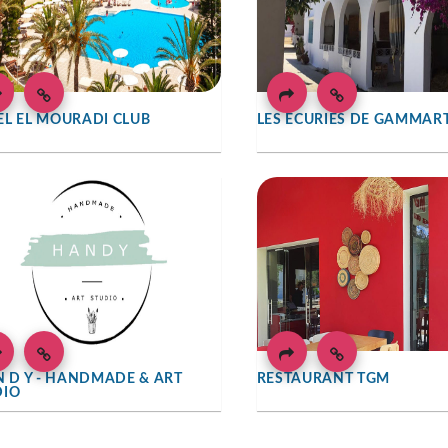
L EL MOURADI CLUB
LES ECURIES DE GAMMAR
N D Y - HANDMADE & ART
RESTAURANT TGM
DIO