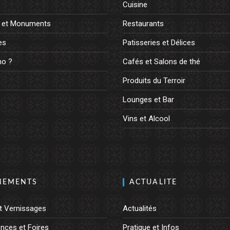
Cuisine
 et Monuments
Restaurants
es
Patisseries et Délices
o ?
Cafés et Salons de thé
Produits du Terroir
Lounges et Bar
Vins et Alcool
NEMENTS
ACTUALITE
t Vernissages
Actualités
nces et Foires
Pratique et Infos