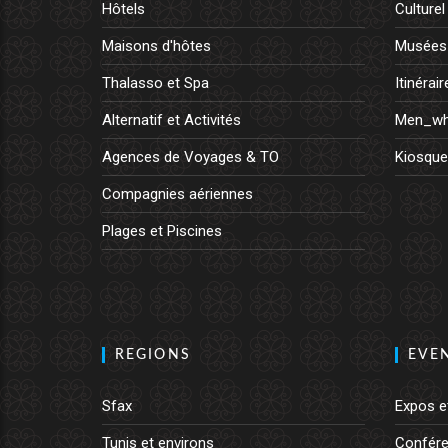
Hôtels
Culturel
Maisons d'hôtes
Musées
Thalasso et Spa
Itinérair
Alternatif et Activités
Men_wh
Agences de Voyages & TO
Kiosque
Compagnies aériennes
Plages et Piscines
REGIONS
EVE
Sfax
Expos e
Tunis et environs
Confére