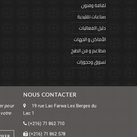
ثقافة وفنون
صناعات تقليدية
دليل الفعاليات
الأماكن و الجهات
مطاعم و فن الطبخ
تسوق وحجوزات
NOUS CONTACTER
er pour
19 rue Lac Farwa
Les Berges du
 votre
Lac 1
(+216) 71 862 710
(+216) 71 862 578
OYER