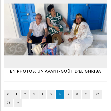
EN PHOTOS: UN AVANT-GOÛT D'EL GHRIBA
…
1
2
3
4
5
6
7
8
9
72
73