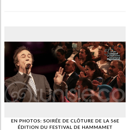
a
t
i
o
n
EN PHOTOS: SOIRÉE DE CLÔTURE DE LA 56E
ÉDITION DU FESTIVAL DE HAMMAMET