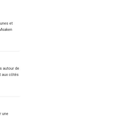
eunes et
e Msaken
es autour de
t aux côtés
r une