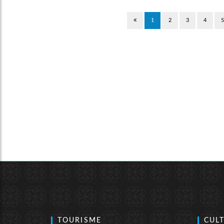
1
2
3
4
TOURISME
CUL