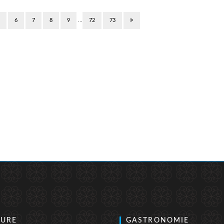
…
5
6
7
8
9
72
73
TURE
GASTRONOMIE