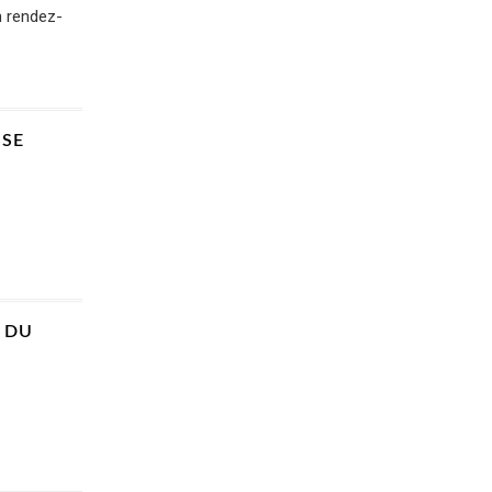
n rendez-
SSE
E DU