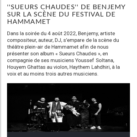
''SUEURS CHAUDES'' DE BENJEMY
a
SUR LA SCÈNE DU FESTIVAL DE
t
HAMMAMET
i
Dans la soirée du 4 août 2022, Benjemy, artiste
compositeur, auteur, DJ, s’empare de la scène du
o
théâtre plein-air de Hammamet afin de nous
présenter son album « Sueurs Chaudes », en
n
compagnie de ses musiciens Youssef Soltana,
Houyem Ghattas au violon, Haythem Lahdhiri, à la
voix et au moins trois autres musiciens.